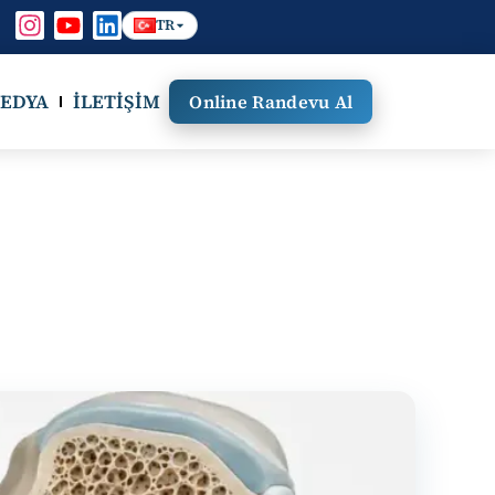
TR
EDYA
İLETIŞIM
Online Randevu Al