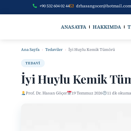
+90 532 604 02 44
drhasangocer@hotmail.co
ANASAYFA
HAKKIMDA
T
Ana Sayfa
›
Tedaviler
›
İyi Huylu Kemik Tümörü
TEDAVI
İyi Huylu Kemik Tü
Prof. Dr. Hasan Göçer
19 Temmuz 2026
11 dk okum