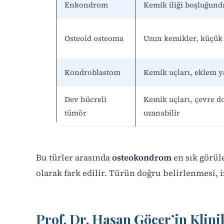
Enkondrom
Kemik iliği boşluğund
Osteoid osteoma
Uzun kemikler, küçük 
Kondroblastom
Kemik uçları, eklem y
Dev hücreli
Kemik uçları, çevre d
tümör
uzanabilir
Bu türler arasında
osteokondrom
en sık görüle
olarak fark edilir. Türün doğru belirlenmesi, 
Prof. Dr. Hasan Göçer’in Klin