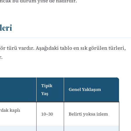
 ancak bu durum yine de nadirdir.
leri
 türü vardır. Aşağıdaki tablo en sık görülen türleri,
r.
Tipik
Genel Yaklaşım
Yaş
dak kaplı
10–30
Belirti yoksa izlem