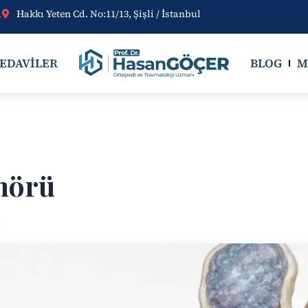
m
Hakkı Yeten Cd. No:11/13, Şişli / İstanbul
EDAVILER
BLOG
M
mörü
a