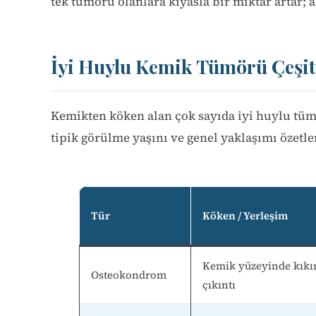
tek tümörü olanlara kıyasla bir miktar artar;
İyi Huylu Kemik Tümörü Çeşit
Kemikten köken alan çok sayıda iyi huylu tümör
tipik görülme yaşını ve genel yaklaşımı özetle
Tür
Köken / Yerleşim
Kemik yüzeyinde kıkır
Osteokondrom
çıkıntı