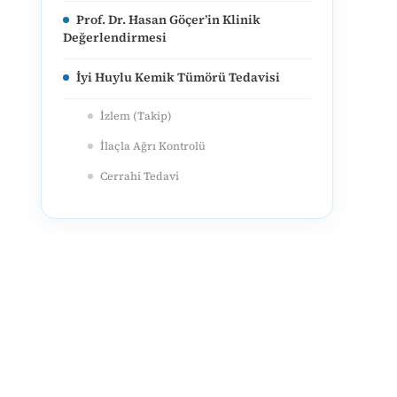
Prof. Dr. Hasan Göçer’in Klinik
Değerlendirmesi
İyi Huylu Kemik Tümörü Tedavisi
İzlem (Takip)
İlaçla Ağrı Kontrolü
Cerrahi Tedavi
İyi Huylu Kemik Tümörü Ameliyatı
Tanıdan İyileşmeye: Süreç Nasıl
İlerliyor?
Sıkça Sorulan Sorular
İyi huylu tümör neden çıkar?
İyi huylu kemik tümörü ağrı yapar mı?