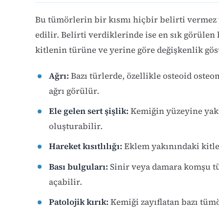
Bu tümörlerin bir kısmı hiçbir belirti vermez
edilir. Belirti verdiklerinde ise en sık görülen
kitlenin türüne ve yerine göre değişkenlik göst
Ağrı:
Bazı türlerde, özellikle osteoid osteo
ağrı görülür.
Ele gelen sert şişlik:
Kemiğin yüzeyine yakı
oluşturabilir.
Hareket kısıtlılığı:
Eklem yakınındaki kitlel
Bası bulguları:
Sinir veya damara komşu tü
açabilir.
Patolojik kırık:
Kemiği zayıflatan bazı tümö